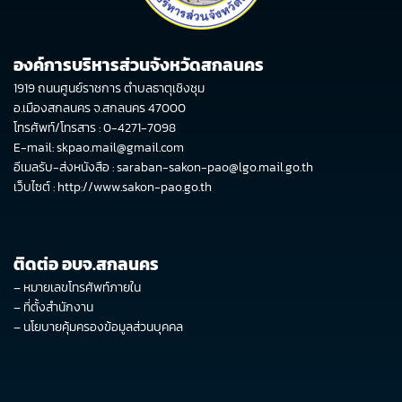
องค์การบริหารส่วนจังหวัดสกลนคร
1919 ถนนศูนย์ราชการ ตำบลธาตุเชิงชุม
อ.เมืองสกลนคร จ.สกลนคร 47000
โทรศัพท์/โทรสาร : 0-4271-7098
E-mail: skpao.mail@gmail.com
อีเมลรับ-ส่งหนังสือ : saraban-sakon-pao@lgo.mail.go.th
เว็บไซต์ :
http://www.sakon-pao.go.th
ติดต่อ อบจ.สกลนคร
–
หมายเลขโทรศัพท์ภายใน
–
ที่ตั้งสำนักงาน
–
นโยบายคุ้มครองข้อมูลส่วนบุคคล