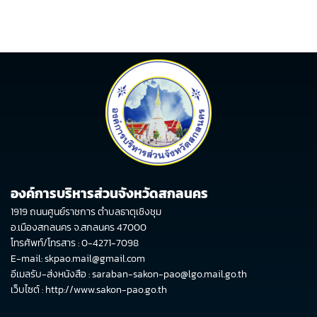
องค์การบริหารส่วนจังหวัดสกลนคร
1919 ถนนศูนย์ราชการ ตำบลธาตุเชิงชุม
อ.เมืองสกลนคร จ.สกลนคร 47000
โทรศัพท์/โทรสาร : 0-4271-7098
E-mail: skpao.mail@gmail.com
อีเมลรับ-ส่งหนังสือ : saraban-sakon-pao@lgo.mail.go.th
เว็บไซต์ :
http://www.sakon-pao.go.th