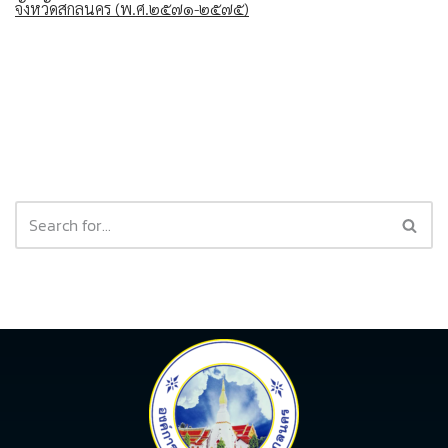
จังหวัดสกลนคร (พ.ศ.๒๕๗๑-๒๕๗๕)