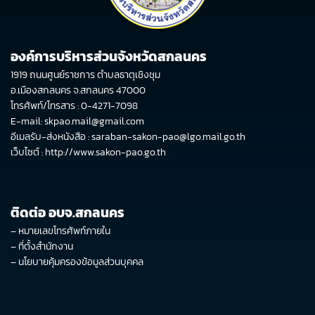
องค์การบริหารส่วนจังหวัดสกลนคร
1919 ถนนศูนย์ราชการ ตำบลธาตุเชิงชุม
อ.เมืองสกลนคร จ.สกลนคร 47000
โทรศัพท์/โทรสาร : 0-4271-7098
E-mail: skpao.mail@gmail.com
อีเมลรับ-ส่งหนังสือ : saraban-sakon-pao@lgo.mail.go.th
เว็บไซต์ :
http://www.sakon-pao.go.th
ติดต่อ อบจ.สกลนคร
–
หมายเลขโทรศัพท์ภายใน
–
ที่ตั้งสำนักงาน
–
นโยบายคุ้มครองข้อมูลส่วนบุคคล