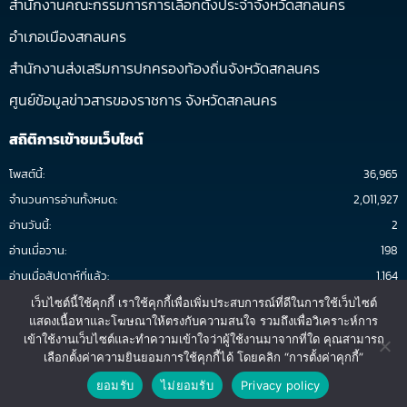
สำนักงานคณะกรรมการการเลือกตั้งประจำจังหวัดสกลนคร
อำเภอเมืองสกลนคร
สำนักงานส่งเสริมการปกครองท้องถิ่นจังหวัดสกลนคร
ศูนย์ข้อมูลข่าวสารของราชการ จังหวัดสกลนคร
สถิติการเข้าชมเว็บไซต์
โพสต์นี้:
36,965
จำนวนการอ่านทั้งหมด:
2,011,927
อ่านวันนี้:
2
อ่านเมื่อวาน:
198
อ่านเมื่อสัปดาห์ที่แล้ว:
1,164
อ่านต่อเดือน:
1,932
เว็บไซต์นี้ใช้คุกกี้ เราใช้คุกกี้เพื่อเพิ่มประสบการณ์ที่ดีในการใช้เว็บไซต์
แสดงเนื้อหาและโฆษณาให้ตรงกับความสนใจ รวมถึงเพื่อวิเคราะห์การ
ทั้งหมด:
1,176,442
เข้าใช้งานเว็บไซต์และทำความเข้าใจว่าผู้ใช้งานมาจากที่ใด คุณสามารถ
3
เริ่มนับ:
05-มกราคม-61
เลือกตั้งค่าความยินยอมการใช้คุกกี้ได้ โดยคลิก “การตั้งค่าคุกกี้”
ติดต่อสอบถาม
ยอมรับ
ไม่ยอมรับ
Privacy policy
Open ch