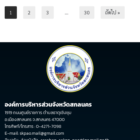
1
2
3
…
30
ถัดไป »
องค์การบริหารส่วนจังหวัดสกลนคร
1919 ถนนศูนย์ราชการ ตำบลธาตุเชิงชุม
อ.เมืองสกลนคร จ.สกลนคร 47000
โทรศัพท์/โทรสาร : 0-4271-7098
E-mail: skpao.mail@gmail.com