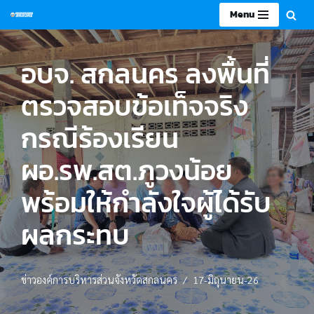
Menu
Skip
to
อบจ. สกลนคร ลงพื้นที่
content
ตรวจสอบข้อเท็จจริง
กรณีร้องเรียน
ผอ.รพ.สต.ภูวงน้อย
พร้อมให้กำลังใจผู้ได้รับ
ผลกระทบ
ข่าวองค์การบริหารส่วนจังหวัดสกลนคร
17-มิถุนายน-26