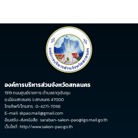
องค์การบริหารส่วนจังหวัดสกลนคร
1919 ถนนศูนย์ราชการ ตำบลธาตุเชิงชุม
อ.เมืองสกลนคร จ.สกลนคร 47000
โทรศัพท์/โทรสาร : 0-4271-7098
E-mail: skpao.mail@gmail.com
อีเมลรับ-ส่งหนังสือ : saraban-sakon-pao@lgo.mail.go.th
เว็บไซต์ :
http://www.sakon-pao.go.th