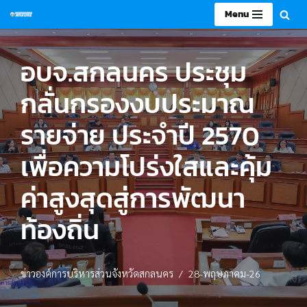
Menu
Skip
to
อบจ.สกลนคร ประชุม
content
กลั่นกรองงบประมาณ
รายจ่าย ประจำปี 2570
เพื่อความโปร่งใสและคุ้ม
ค่าสูงสุดสู่การพัฒนา
ท้องถิ่น
ข่าวองค์การบริหารส่วนจังหวัดสกลนคร
28-พฤษภาคม-26