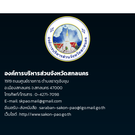
องค์การบริหารส่วนจังหวัดสกลนคร
1919 ถนนศูนย์ราชการ ตำบลธาตุเชิงชุม
อ.เมืองสกลนคร จ.สกลนคร 47000
โทรศัพท์/โทรสาร : 0-4271-7098
E-mail: skpao.mail@gmail.com
อีเมลรับ-ส่งหนังสือ : saraban-sakon-pao@lgo.mail.go.th
เว็บไซต์ :
http://www.sakon-pao.go.th