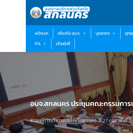
Skip
to
content
หน้าแรก
เกี่ยวกับ อบจ.
บุคลากร
ยุท
ITA
เจ้าหน้าที่
อบจ.สกลนคร ประชุมคณะกรรมการบริหา
ข่าวองค์การบริหารส่วนจังหวัดสกลนคร
27-กุมภาพันธ์-2