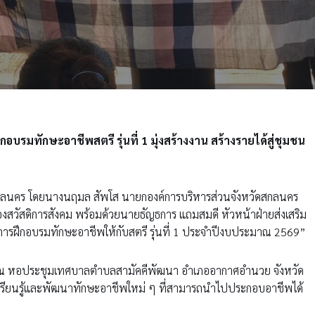
รมทักษะอาชีพสตรี รุ่นที่ 1 มุ่งสร้างงาน สร้างรายได้สู่ชุมชน
ัดสกลนคร โดยนางนฤมล สัพโส นายกองค์การบริหารส่วนจังหวัดสกลนคร
สวัสดิการสังคม พร้อมด้วยนายธัญธการ แถมสมดี หัวหน้าฝ่ายส่งเสริม
โครงการฝึกอบรมทักษะอาชีพให้กับสตรี รุ่นที่ 1 ประจำปีงบประมาณ 2569”
69 ณ หอประชุมเทศบาลตำบลสามัคคีพัฒนา อำเภออากาศอำนวย จังหวัด
ได้เรียนรู้และพัฒนาทักษะอาชีพใหม่ ๆ ที่สามารถนำไปประกอบอาชีพได้