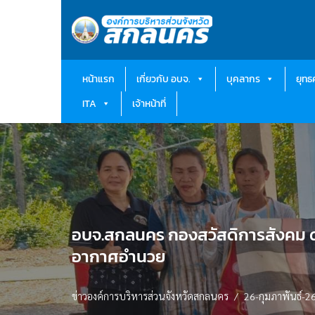
Skip
to
content
หน้าแรก
เกี่ยวกับ อบจ.
บุคลากร
ยุท
ITA
เจ้าหน้าที่
อบจ.สกลนคร กองสวัสดิการสังคม ดำเน
อากาศอำนวย
ข่าวองค์การบริหารส่วนจังหวัดสกลนคร
26-กุมภาพันธ์-2