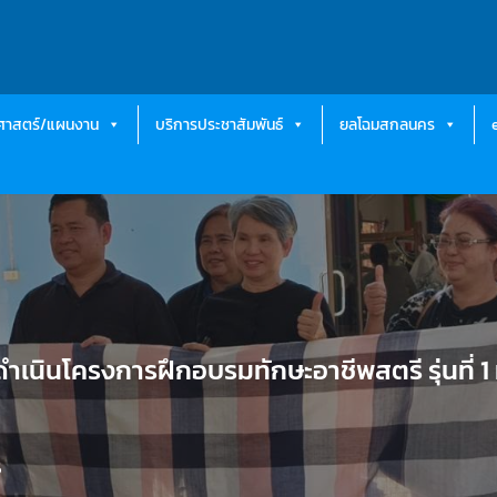
ธศาสตร์/แผนงาน
บริการประชาสัมพันธ์
ยลโฉมสกลนคร
ินโครงการฝึกอบรมทักษะอาชีพสตรี รุ่นที่ 1 มุ
6