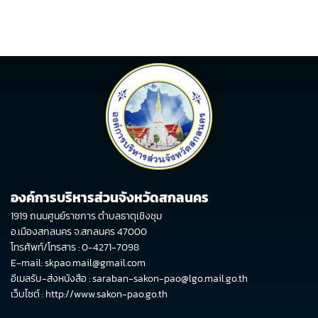
องค์การบริหารส่วนจังหวัดสกลนคร
1919 ถนนศูนย์ราชการ ตำบลธาตุเชิงชุม
อ.เมืองสกลนคร จ.สกลนคร 47000
โทรศัพท์/โทรสาร : 0-4271-7098
E-mail: skpao.mail@gmail.com
อีเมลรับ-ส่งหนังสือ : saraban-sakon-pao@lgo.mail.go.th
เว็บไซต์ :
http://www.sakon-pao.go.th