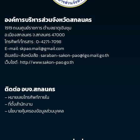
องค์การบริหารส่วนจังหวัดสกลนคร
1919 ถนนศูนย์ราชการ ตำบลธาตุเชิงชุม
อ.เมืองสกลนคร จ.สกลนคร 47000
โทรศัพท์/โทรสาร : 0-4271-7098
E-mail: skpao.mail@gmail.com
อีเมลรับ-ส่งหนังสือ : saraban-sakon-pao@lgo.mail.go.th
เว็บไซต์ :
http://www.sakon-pao.go.th
ติดต่อ อบจ.สกลนคร
–
หมายเลขโทรศัพท์ภายใน
–
ที่ตั้งสำนักงาน
–
นโยบายคุ้มครองข้อมูลส่วนบุคคล