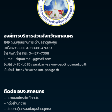
องค์การบริหารส่วนจังหวัดสกลนคร
1919 ถนนศูนย์ราชการ ตำบลธาตุเชิงชุม
อ.เมืองสกลนคร จ.สกลนคร 47000
โทรศัพท์/โทรสาร : 0-4271-7098
E-mail: skpao.mail@gmail.com
อีเมลรับ-ส่งหนังสือ : saraban-sakon-pao@lgo.mail.go.th
เว็บไซต์ :
http://www.sakon-pao.go.th
ติดต่อ อบจ.สกลนคร
–
หมายเลขโทรศัพท์ภายใน
–
ที่ตั้งสำนักงาน
–
นโยบายคุ้มครองข้อมูลส่วนบุคคล