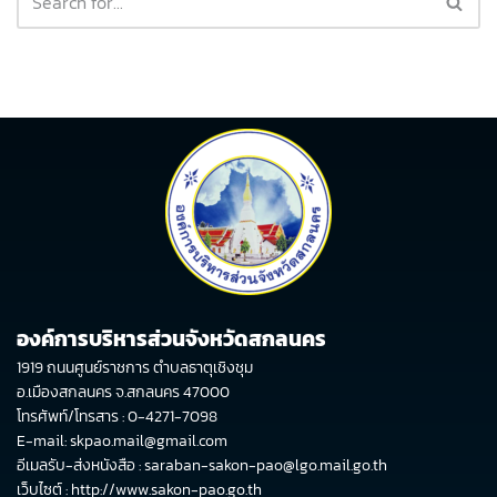
องค์การบริหารส่วนจังหวัดสกลนคร
1919 ถนนศูนย์ราชการ ตำบลธาตุเชิงชุม
อ.เมืองสกลนคร จ.สกลนคร 47000
โทรศัพท์/โทรสาร : 0-4271-7098
E-mail: skpao.mail@gmail.com
อีเมลรับ-ส่งหนังสือ : saraban-sakon-pao@lgo.mail.go.th
เว็บไซต์ :
http://www.sakon-pao.go.th