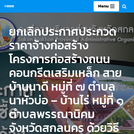
Menu
Skip
to
ยกเลิกประกาศประกวด
content
ราคาจ้างก่อสร้าง
โครงการก่อสร้างถนน
คอนกรีตเสริมเหล็ก สาย
บ้านนาดี หมู่ที่ ๗ ตำบล
นาหัวบ่อ – บ้านไร่ หมู่ที่ ๑
ตำบลพรรณานิคม
จังหวัดสกลนคร ด้วยวิธี