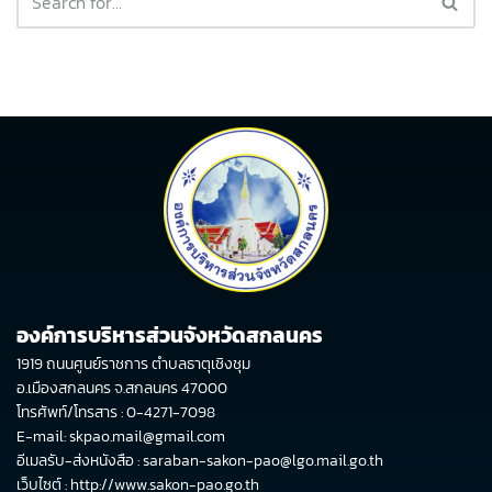
องค์การบริหารส่วนจังหวัดสกลนคร
1919 ถนนศูนย์ราชการ ตำบลธาตุเชิงชุม
อ.เมืองสกลนคร จ.สกลนคร 47000
โทรศัพท์/โทรสาร : 0-4271-7098
E-mail: skpao.mail@gmail.com
อีเมลรับ-ส่งหนังสือ : saraban-sakon-pao@lgo.mail.go.th
เว็บไซต์ :
http://www.sakon-pao.go.th