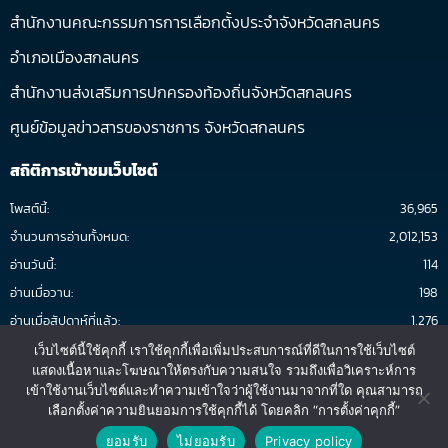
สำนักงานคณะกรรมการการเลือกตั้งประจำจังหวัดสกลนคร
อำเภอเมืองสกลนคร
สำนักงานส่งเสริมการปกครองท้องถิ่นจังหวัดสกลนคร
ศูนย์ข้อมูลข่าวสารของราชการ จังหวัดสกลนคร
สถิติการเข้าชมเว็บไซต์
โพสต์นี้:
36,965
จำนวนการอ่านทั้งหมด:
2,012,153
อ่านวันนี้:
114
อ่านเมื่อวาน:
198
อ่านเมื่อสัปดาห์ที่แล้ว:
1,276
อ่านต่อเดือน:
2,044
เว็บไซต์นี้ใช้คุกกี้ เราใช้คุกกี้เพื่อเพิ่มประสบการณ์ที่ดีในการใช้เว็บไซต์
แสดงเนื้อหาและโฆษณาให้ตรงกับความสนใจ รวมถึงเพื่อวิเคราะห์การ
ทั้งหมด:
1,176,554
เข้าใช้งานเว็บไซต์และทำความเข้าใจว่าผู้ใช้งานมาจากที่ใด คุณสามารถ
3
เริ่มนับ:
05-มกราคม-61
เลือกตั้งค่าความยินยอมการใช้คุกกี้ได้ โดยคลิก “การตั้งค่าคุกกี้”
ติดต่อสอบถาม
ยอมรับ
ไม่ยอมรับ
Privacy policy