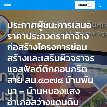
Menu
Skip
to
ประกาศผู้ชนะการเสนอ
content
ราคาประกวดราคาจ้าง
ก่อสร้างโครงการซ่อม
สร้างและเสริมผิวจราจร
แอสฟัลต์ติกคอนกรีต
สาย สน.๔๐๗๔ บ้านพัน
นา – บ้านหนองแสง
อำเภอสว่างแดนดิน