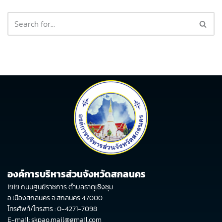
องค์การบริหารส่วนจังหวัดสกลนคร
1919 ถนนศูนย์ราชการ ตำบลธาตุเชิงชุม
อ.เมืองสกลนคร จ.สกลนคร 47000
โทรศัพท์/โทรสาร : 0-4271-7098
E-mail: skpao.mail@gmail.com