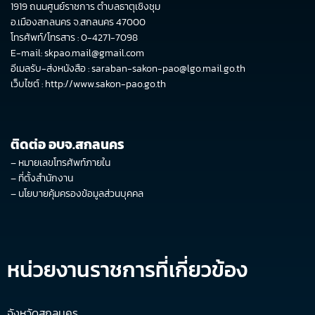
1919 ถนนศูนย์ราชการ ตำบลธาตุเชิงชุม
อ.เมืองสกลนคร จ.สกลนคร 47000
โทรศัพท์/โทรสาร : 0-4271-7098
E-mail: skpao.mail@gmail.com
อีเมลรับ-ส่งหนังสือ : saraban-sakon-pao@lgo.mail.go.th
เว็บไซต์ :
http://www.sakon-pao.go.th
ติดต่อ อบจ.สกลนคร
–
หมายเลขโทรศัพท์ภายใน
–
ที่ตั้งสำนักงาน
–
นโยบายคุ้มครองข้อมูลส่วนบุคคล
หน่วยงานราชการที่เกี่ยวข้อง
จังหวัดสกลนคร