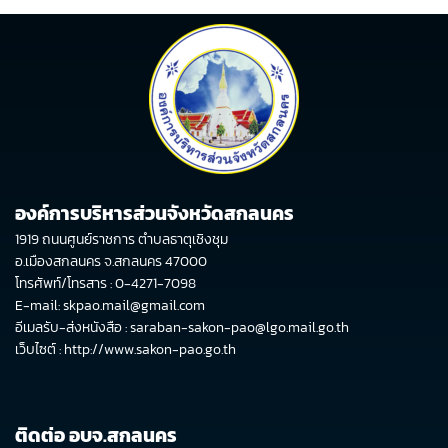
องค์การบริหารส่วนจังหวัดสกลนคร
1919 ถนนศูนย์ราชการ ตำบลธาตุเชิงชุม
อ.เมืองสกลนคร จ.สกลนคร 47000
โทรศัพท์/โทรสาร : 0-4271-7098
E-mail: skpao.mail@gmail.com
อีเมลรับ-ส่งหนังสือ : saraban-sakon-pao@lgo.mail.go.th
เว็บไซต์ :
http://www.sakon-pao.go.th
ติดต่อ อบจ.สกลนคร