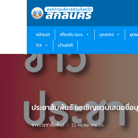
Skip
to
content
หน้าแรก
เกี่ยวกับ อบจ.
บุคลากร
ยุท
ITA
เจ้าหน้าที่
ประชาสัมพันธ์ ขอเชิญชวนเสนอชื่อบุค
ข่าวประชาสัมพันธ์
11-พฤษภาคม-26