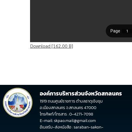
Download [162.00 B]
องค์การบริหารส่วนจังหวัดสกลนคร
1919 ถนนศูนย์ราชการ ตำบลธาตุเชิงชุม
อ.เมืองสกลนคร จ.สกลนคร 47000
โทรศัพท์/โทรสาร : 0-4271-7098
E-mail: skpao.mail@gmail.com
อีเมลรับ-ส่งหนังสือ : saraban-sakon-