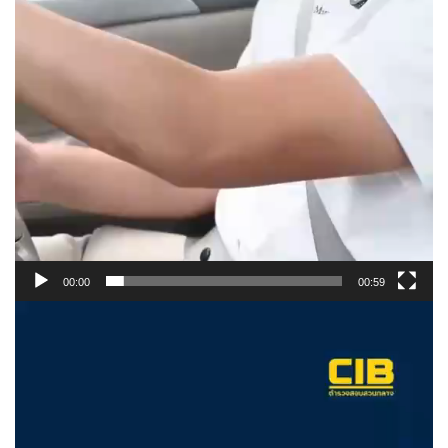
00:00
00:59
ตั
ว
เ
ล่
น
ไ