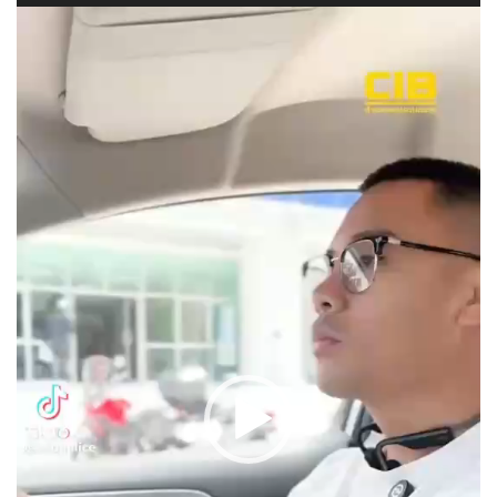
ตั
ว
เ
ล่
น
ไ
ฟ
ล์
วิ
ดี
โ
อ