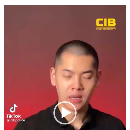
ตั
ว
เ
ล่
น
ไ
ฟ
ล์
วิ
ดี
โ
อ