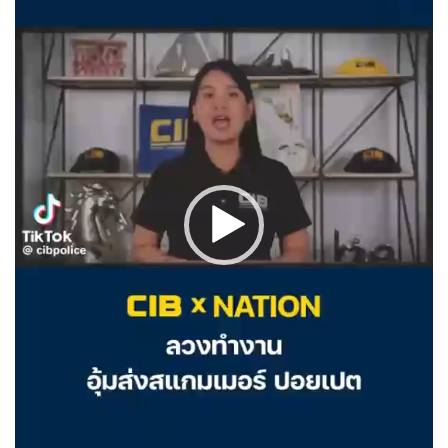
ฟ
ล์
วิ
ดี
โ
อ