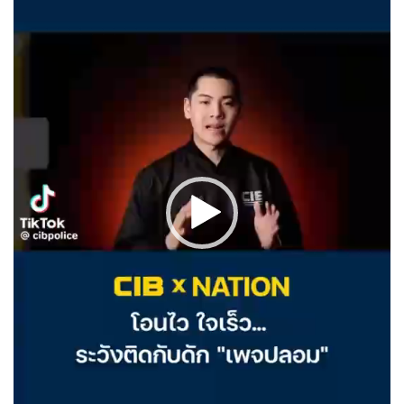
ไ
ฟ
ล์
วิ
ดี
โ
อ