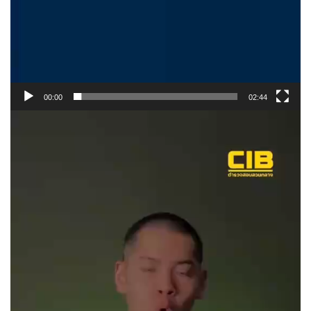
00:00
02:44
ตั
ว
เ
ล่
น
ไ
ฟ
ล์
วิ
ดี
โ
อ