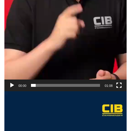
00:00
01:08
ตั
ว
เ
ล่
น