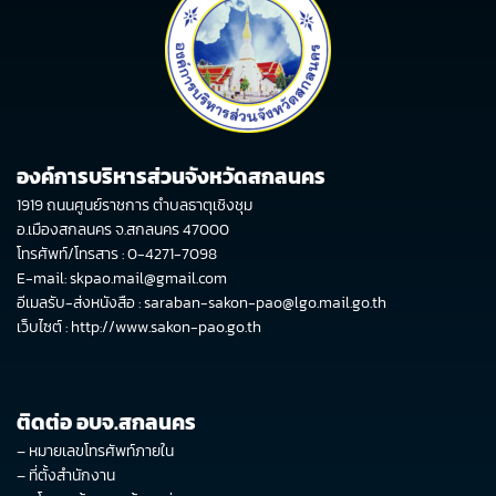
องค์การบริหารส่วนจังหวัดสกลนคร
1919 ถนนศูนย์ราชการ ตำบลธาตุเชิงชุม
อ.เมืองสกลนคร จ.สกลนคร 47000
โทรศัพท์/โทรสาร : 0-4271-7098
E-mail: skpao.mail@gmail.com
อีเมลรับ-ส่งหนังสือ : saraban-sakon-pao@lgo.mail.go.th
เว็บไซต์ :
http://www.sakon-pao.go.th
ติดต่อ อบจ.สกลนคร
–
หมายเลขโทรศัพท์ภายใน
–
ที่ตั้งสำนักงาน