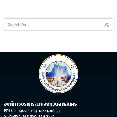
องค์การบริหารส่วนจังหวัดสกลนคร
1919 ถนนศูนย์ราชการ ตำบลธาตุเชิงชุม
อ.เมืองสกลนคร จ.สกลนคร 47000