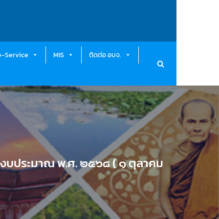
e-Service
MIS
ติดต่อ อบจ.
ปีงบประมาณ พ.ศ. ๒๕๖๘ ( ๑ ตุลาคม