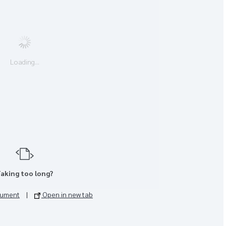
Loading...
aking too long?
cument
|
Open in new tab