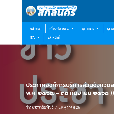
Skip
to
content
หน้าแรก
เกี่ยวกับ อบจ.
บุคลากร
ยุท
ITA
เจ้าหน้าที่
ประกาศองค์การบริหารส่วนจังหวัดส
พ.ศ. ๒๕๖๗ – ๓๐ กันยายน ๒๕๖๘ ))
ข่าวประชาสัมพันธ์
29-ตุลาคม-25