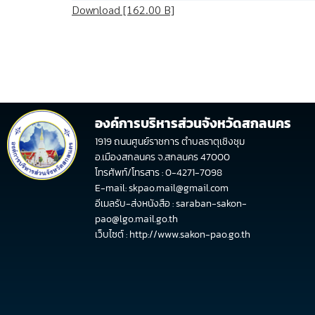
Download [162.00 B]
องค์การบริหารส่วนจังหวัดสกลนคร
1919 ถนนศูนย์ราชการ ตำบลธาตุเชิงชุม
อ.เมืองสกลนคร จ.สกลนคร 47000
โทรศัพท์/โทรสาร : 0-4271-7098
E-mail: skpao.mail@gmail.com
อีเมลรับ-ส่งหนังสือ : saraban-sakon-
pao@lgo.mail.go.th
เว็บไซต์ :
http://www.sakon-pao.go.th