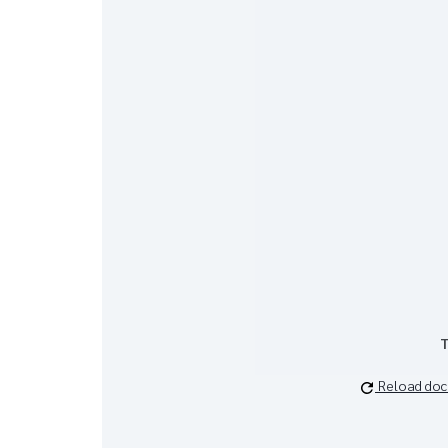
T
Reload do