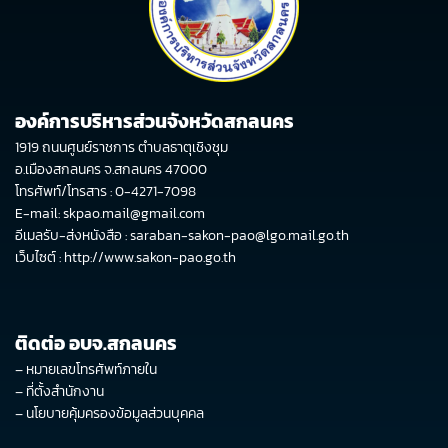
องค์การบริหารส่วนจังหวัดสกลนคร
1919 ถนนศูนย์ราชการ ตำบลธาตุเชิงชุม
อ.เมืองสกลนคร จ.สกลนคร 47000
โทรศัพท์/โทรสาร : 0-4271-7098
E-mail: skpao.mail@gmail.com
อีเมลรับ-ส่งหนังสือ : saraban-sakon-pao@lgo.mail.go.th
เว็บไซต์ :
http://www.sakon-pao.go.th
ติดต่อ อบจ.สกลนคร
–
หมายเลขโทรศัพท์ภายใน
–
ที่ตั้งสำนักงาน
–
นโยบายคุ้มครองข้อมูลส่วนบุคคล