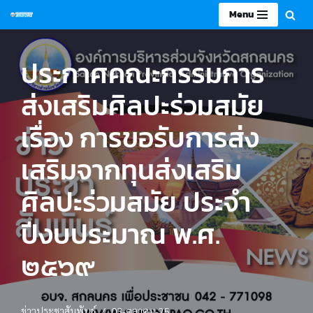
Menu
Skip
to
ประกาศคณะกรรมการ
content
ส่งเสริมศิลปะร่วมสมัย
เรื่อง การขอรับการส่ง
เสริมจากทุนส่งเสริม
ศิลปะร่วมสมัย ประจำ
ปีงบประมาณ พ.ศ.
๒๕๖๙
ข่าวประชาสัมพันธ์
03-ตุลาคม-25