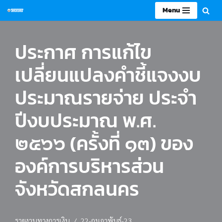
Menu
Skip
to
ประกาศ การแก้ไข
content
เปลี่ยนแปลงคำชี้แจงงบ
ประมาณรายจ่าย ประจำ
ปีงบประมาณ พ.ศ.
๒๕๖๖ (ครั้งที่ ๑๓) ของ
องค์การบริหารส่วน
จังหวัดสกลนคร
รายงานทางการเงิน
22-กุมภาพันธ์-23