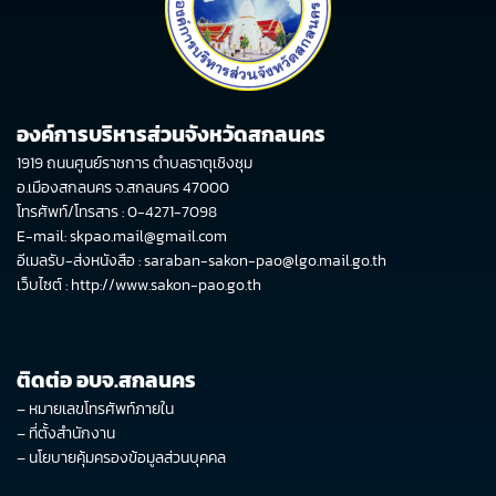
องค์การบริหารส่วนจังหวัดสกลนคร
1919 ถนนศูนย์ราชการ ตำบลธาตุเชิงชุม
อ.เมืองสกลนคร จ.สกลนคร 47000
โทรศัพท์/โทรสาร : 0-4271-7098
E-mail: skpao.mail@gmail.com
อีเมลรับ-ส่งหนังสือ : saraban-sakon-pao@lgo.mail.go.th
เว็บไซต์ :
http://www.sakon-pao.go.th
ติดต่อ อบจ.สกลนคร
–
หมายเลขโทรศัพท์ภายใน
–
ที่ตั้งสำนักงาน
–
นโยบายคุ้มครองข้อมูลส่วนบุคคล