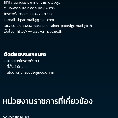
1919 ถนนศูนย์ราชการ ตำบลธาตุเชิงชุม
อ.เมืองสกลนคร จ.สกลนคร 47000
โทรศัพท์/โทรสาร : 0-4271-7098
E-mail: skpao.mail@gmail.com
อีเมลรับ-ส่งหนังสือ : saraban-sakon-pao@lgo.mail.go.th
เว็บไซต์ :
http://www.sakon-pao.go.th
ติดต่อ อบจ.สกลนคร
–
หมายเลขโทรศัพท์ภายใน
–
ที่ตั้งสำนักงาน
–
นโยบายคุ้มครองข้อมูลส่วนบุคคล
หน่วยงานราชการที่เกี่ยวข้อง
จังหวัดสกลนคร