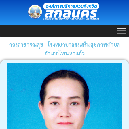
Skip
to
content
กองสาธารณสุข - โรงพยาบาลส่งเสริมสุขภาพตำบล
อำเภอโพนนาแก้ว