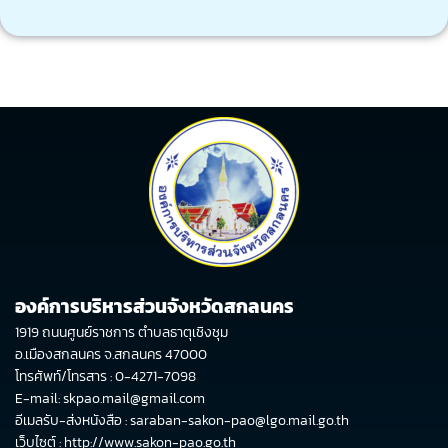
องค์การบริหารส่วนจังหวัดสกลนคร
1919 ถนนศูนย์ราชการ ตำบลธาตุเชิงชุม
อ.เมืองสกลนคร จ.สกลนคร 47000
โทรศัพท์/โทรสาร : 0-4271-7098
E-mail: skpao.mail@gmail.com
อีเมลรับ-ส่งหนังสือ : saraban-sakon-pao@lgo.mail.go.th
เว็บไซต์ :
http://www.sakon-pao.go.th