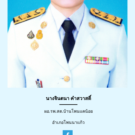
นางจินตนา คำสวาสดิ์
ผอ.รพ.สต.บ้านโพนแคน้อย
อำเภอโพนนาแก้ว