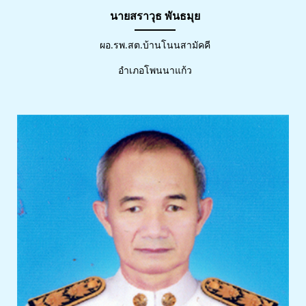
นายสราวุธ พันธมุย
ผอ.รพ.สต.บ้านโนนสามัคคี
อำเภอโพนนาแก้ว