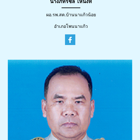
นางภัทรชล โหน่งที
ผอ.รพ.สต.บ้านนาแก้วน้อย
อำเภอโพนนาแก้ว