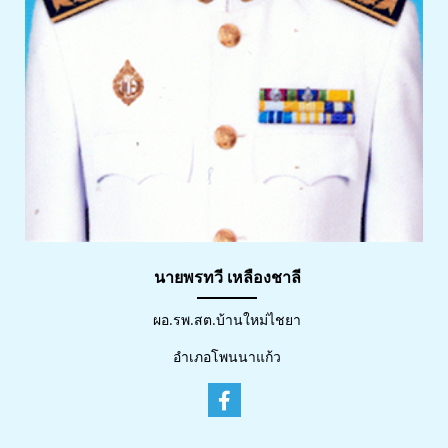
นายพรทวี เหลืองชาลี
ผอ.รพ.สต.บ้านใหม่ไชยา
อำเภอโพนนาแก้ว