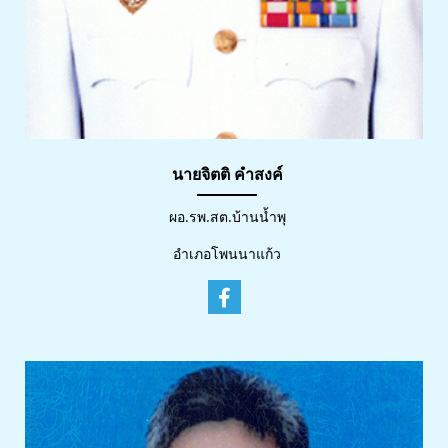
นายจิตติ คำสงค์
ผอ.รพ.สต.บ้านน้ำพุ
อำเภอโพนนาแก้ว