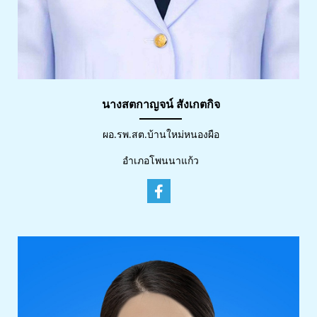
นางสตกาญจน์ สังเกตกิจ
ผอ.รพ.สต.บ้านใหม่หนองผือ
อำเภอโพนนาแก้ว