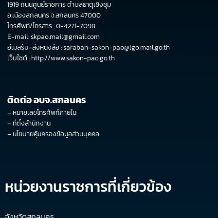
1919 ถนนศูนย์ราชการ ตำบลธาตุเชิงชุม
อ.เมืองสกลนคร จ.สกลนคร 47000
โทรศัพท์/โทรสาร : 0-4271-7098
E-mail: skpao.mail@gmail.com
อีเมลรับ-ส่งหนังสือ : saraban-sakon-pao@lgo.mail.go.th
เว็บไซต์ :
http://www.sakon-pao.go.th
ติดต่อ อบจ.สกลนคร
–
หมายเลขโทรศัพท์ภายใน
–
ที่ตั้งสำนักงาน
–
นโยบายคุ้มครองข้อมูลส่วนบุคคล
หน่วยงานราชการที่เกี่ยวข้อง
จังหวัดสกลนคร