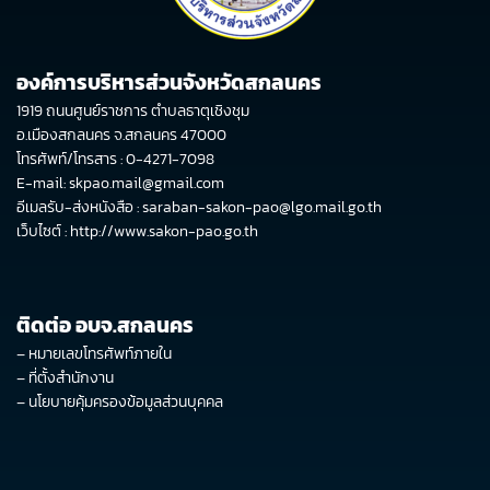
องค์การบริหารส่วนจังหวัดสกลนคร
1919 ถนนศูนย์ราชการ ตำบลธาตุเชิงชุม
อ.เมืองสกลนคร จ.สกลนคร 47000
โทรศัพท์/โทรสาร : 0-4271-7098
E-mail: skpao.mail@gmail.com
อีเมลรับ-ส่งหนังสือ : saraban-sakon-pao@lgo.mail.go.th
เว็บไซต์ :
http://www.sakon-pao.go.th
ติดต่อ อบจ.สกลนคร
–
หมายเลขโทรศัพท์ภายใน
–
ที่ตั้งสำนักงาน
–
นโยบายคุ้มครองข้อมูลส่วนบุคคล