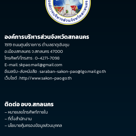
องค์การบริหารส่วนจังหวัดสกลนคร
1919 ถนนศูนย์ราชการ ตำบลธาตุเชิงชุม
อ.เมืองสกลนคร จ.สกลนคร 47000
โทรศัพท์/โทรสาร : 0-4271-7098
E-mail: skpao.mail@gmail.com
อีเมลรับ-ส่งหนังสือ : saraban-sakon-pao@lgo.mail.go.th
เว็บไซต์ :
http://www.sakon-pao.go.th
ติดต่อ อบจ.สกลนคร
–
หมายเลขโทรศัพท์ภายใน
–
ที่ตั้งสำนักงาน
–
นโยบายคุ้มครองข้อมูลส่วนบุคคล