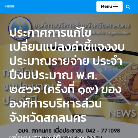
Menu
Skip
to
ประกาศการแก้ไข
content
เปลี่ยนแปลงคำชี้แจงงบ
ประมาณรายจ่าย ประจำ
ปีงบประมาณ พ.ศ.
๒๕๖๖ (ครั้งที่ ๑๙) ของ
องค์การบริหารส่วน
จังหวัดสกลนคร
การโอนงบประมาณประจำปี
26-เมษายน-23