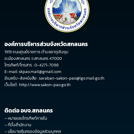
องค์การบริหารส่วนจังหวัดสกลนคร
1919 ถนนศูนย์ราชการ ตำบลธาตุเชิงชุม
อ.เมืองสกลนคร จ.สกลนคร 47000
โทรศัพท์/โทรสาร : 0-4271-7098
E-mail: skpao.mail@gmail.com
อีเมลรับ-ส่งหนังสือ : saraban-sakon-pao@lgo.mail.go.th
เว็บไซต์ :
http://www.sakon-pao.go.th
ติดต่อ อบจ.สกลนคร
–
หมายเลขโทรศัพท์ภายใน
–
ที่ตั้งสำนักงาน
–
นโยบายคุ้มครองข้อมูลส่วนบุคคล